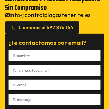
Sin Compromiso
info@controlplagastenerife.es
Llámanos al 697 876 164
¿Te contactamos por email?
Nombre
*
Teléfono
Email
*
Tu
mensaje